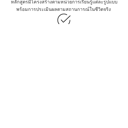
หลักสูตรมีโครงสร้างตามหน่วยการเรียนรู้แต่ละรูปแบบ
พร้อมการประเมินผลตามสถานการณ์ในชีวิตจริง
การศึกษาต่อ
ทำหน้าที่เป็นบันไดสู่ปริญญาตรีหรือปริญญาโท เพื่อ
พัฒนาโอกาสทางการศึกษาและอาชีพ
เข้าถึงได้
คุณวุฒิการศึกษาที่เอื้อมถึง มอบการศึกษาที่มีคุณค่า
และเป็นสากลในราคาเพียงเศษเสี้ยวของการศึกษาแบบ
เดิม
เริ่มต้นก่อน เร็วกว่า กับ
หลักสูตร BTEC ​