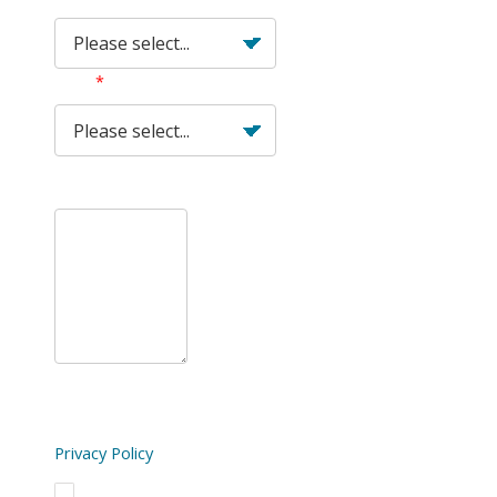
Role
Enquiry
Pearson would like to keep you updated with 
information on our range of products & services. 
Privacy Policy
If you want to receive this information, please 