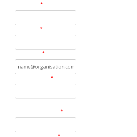
First name
Last name
Work email
Phone number
Use +66 followed by your phone number
Organisation name
Organisation type