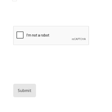
tick this box.
reCAPTCHA helps prevent automated form spam.
The submit button will be disabled until you complete
the CAPTCHA.