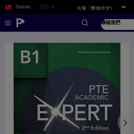
Taiwan
更改
聯絡我們
1 of 11 Expert PTE Academic 2nd edition front cover