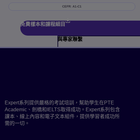
CEFR: A1-C1
免費樣本和課程細目
與專家聯繫
關於課程
旨在為學習者提供嚴格的考試練
習，以確保他們為考試的各個方面
做好充分準備
Expert系列提供嚴格的考試培訓，幫助學生在PTE
Academic、劍橋和IELTS取得成功。Expert系列包含
課本、線上內容和電子文本組件，提供學習者成功所
需的一切。