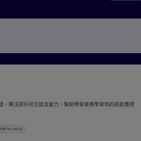
台灣（繁体中文）
地使用英語，專注提升社交語言能力，幫助學習者將學習到的技能應用
EFR: Pre A1-C1