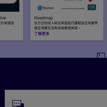
tive
Roadmap
提升英語技
全方位的成人綜合英語技巧課程旨在培養學
員在現實生活有效地應用英語。
了解更多
？
下一