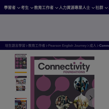
Skip
你的所在地區：
Taiwan
更改
學習者
考生
教育工作者
人力資源專業人士
社群
to
main
content
培生語言學習
教育工作者
Pearson English Journey
成人
Conne
1 of 7 Co