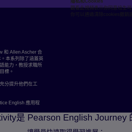
隱私和Cookies
觀看此視頻表示你同意培生可
播放
你可以通過清除cookies撤銷
英語能力至高階
 和 Allen Ascher 合
本。本系列除了涵蓋英
語能力，教授求職所
目標。
充分提升他們在工
ce English 應用程
tivity是 Pearson English Journ