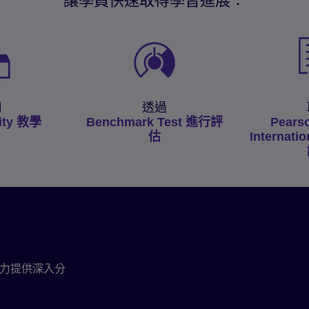
讓學員快速取得學習進展：
用
透過
ity 教學
Benchmark Test 進行評
Pears
估
Internatio
ish
力提供深入分