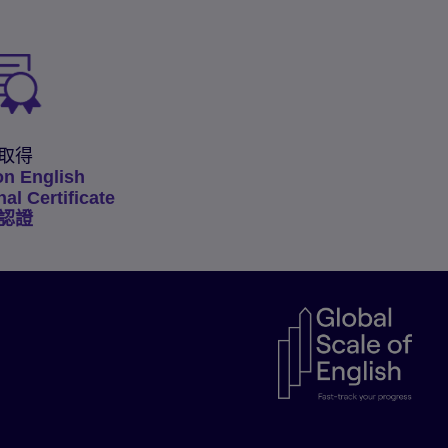
取得
on English
nal Certificate
認證