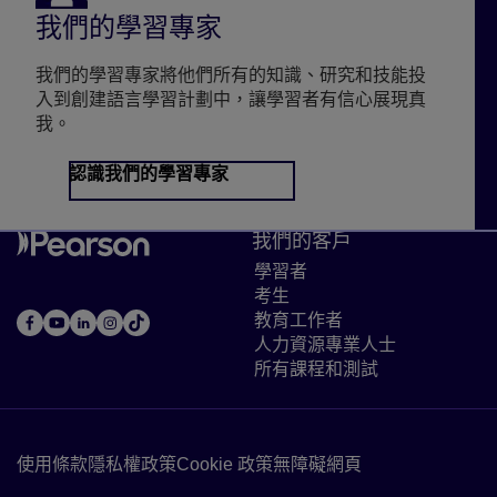
我們的學習專家
我們的學習專家將他們所有的知識、研究和技能投
入到創建語言學習計劃中，讓學習者有信心展現真
我。
認識我們的學習專家
我們的客戶
學習者
Link to Learners page
考生
Link to Test takers page
教育工作者
Link to Educators 
人力資源專業人士
Link to HR p
所有課程和測試
Link to All cou
使用條款
Link to Terms of use
隱私權政策
Link to Privacy policy
Cookie 政策
Link to Cookie policy
無障礙網頁
Accessibility