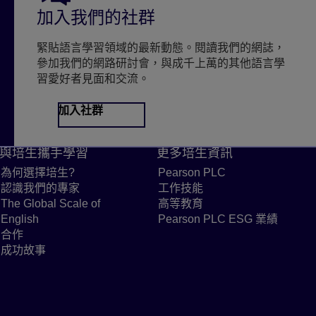
加入我們的社群
緊貼語言學習領域的最新動態。閱讀我們的網誌，
參加我們的網路研討會，與成千上萬的其他語言學
習愛好者見面和交流。
加入社群
與培生攜手學習
更多培生資訊
為何選擇培生?
Link to Why Pearson? page
Pearson PLC
Link to Pearson 
age
認識我們的專家
Link to Meet our experts page
工作技能
Link to Workforce Skil
guages news
The Global Scale of
高等教育
連結到高等教育網站
English
Link to The Global Scale of English page
Pearson PLC ESG 業績
Link t
合作
Link to Collaborations page
成功故事
Link to Success stories page