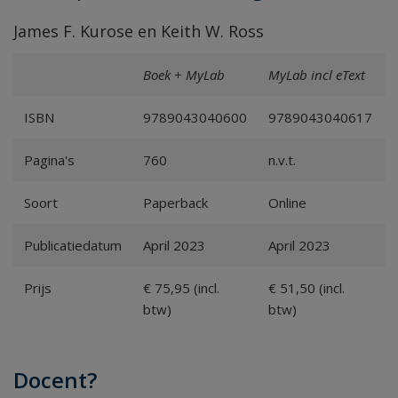
James F. Kurose en Keith W. Ross
Boek + MyLab
MyLab incl eText
ISBN
9789043040600
9789043040617
Pagina's
760
n.v.t.
Soort
Paperback
Online
Publicatiedatum
April 2023
April 2023
Prijs
€ 75,95 (incl.
€ 51,50 (incl.
btw)
btw)
Docent?