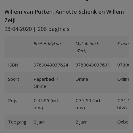
Willem van Putten, Annette Schenk en Willem
Zeijl
23-04-2020 | 206 pagina's
Boek + MyLab
MyLab (incl.
E-book
eText)
ISBN
9789043037624
9789043037631
97890
Soort
Paperback +
Online
Online
Online
Prijs
€ 45,95 (incl.
€ 31,50 (incl.
€ 31,50 
btw)
btw)
btw)
Toegang
2 jaar
2 jaar
Onbepe