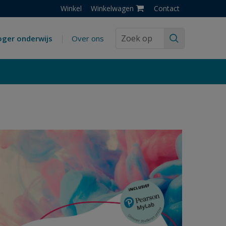
Winkel
Winkelwagen
Contact
ger onderwijs
Over ons
Search