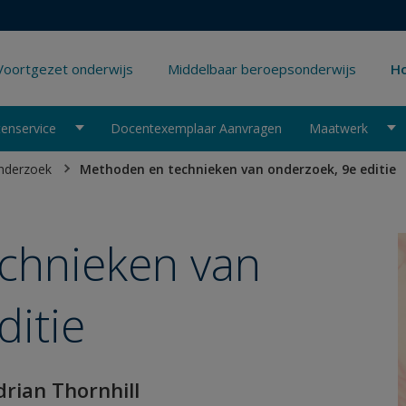
Voortgezet onderwijs
Middelbaar beroepsonderwijs
Ho
enservice
Docentexemplaar Aanvragen
Maatwerk
nderzoek
Methoden en technieken van onderzoek, 9e editie
chnieken van
ditie
drian Thornhill