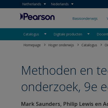
Select your country:
Netherlands
Select your language:
Nederlands
Pearson
Basisonderwijs
Catalogus
Digitale producten
Docent
Homepage
Hoger onderwijs
Catalogus
O
Methoden en te
onderzoek, 9e e
Mark Saunders, Philip Lewis en A