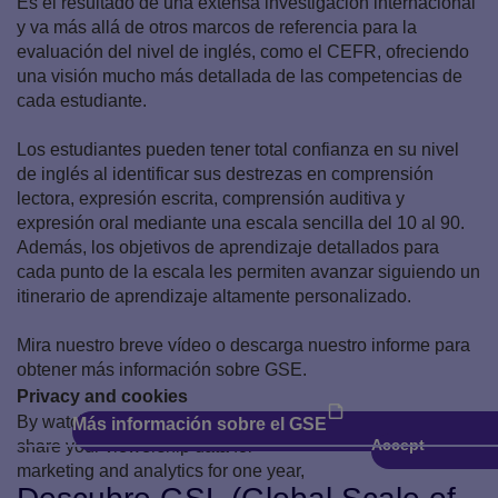
Es el resultado de una extensa investigación internacional
y va más allá de otros marcos de referencia para la
evaluación del nivel de inglés, como el CEFR, ofreciendo
una visión mucho más detallada de las competencias de
cada estudiante.
Los estudiantes pueden tener total confianza en su nivel
de inglés al identificar sus destrezas en comprensión
lectora, expresión escrita, comprensión auditiva y
expresión oral mediante una escala sencilla del 10 al 90.
Además, los objetivos de aprendizaje detallados para
cada punto de la escala les permiten avanzar siguiendo un
itinerario de aprendizaje altamente personalizado.
Mira nuestro breve vídeo o descarga nuestro informe para
obtener más información sobre GSE.
Privacy and cookies
By watching, you agree Pearson can
Más información sobre el GSE
Accept
share your viewership data for
Reproducir
marketing and analytics for one year,
revocable by deleting your cookies.