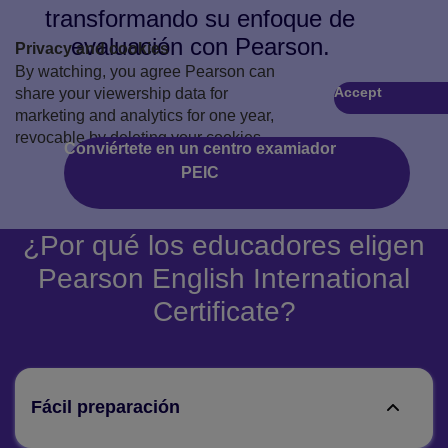
transformando su enfoque de
evaluación con Pearson.
Privacy and cookies
By watching, you agree Pearson can
Accept
share your viewership data for
Reproducir
marketing and analytics for one year,
revocable by deleting your cookies.
Conviértete en un centro examiador
PEIC
¿Por qué los educadores eligen
Pearson English International
Certificate?
Fácil preparación