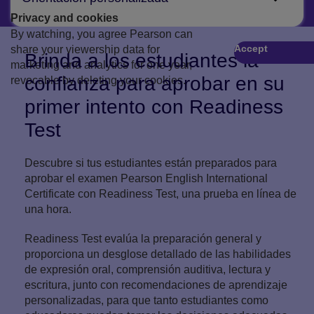
mejor les funcione.
Privacy and cookies
Recomendaciones de aprendizaje personalizadas
By watching, you agree Pearson can
Accept
para ayudar a continuar el camino de tus estudiantes
share your viewership data for
Play
Brinda a los estudiantes la
hacia la fluidez.
marketing and analytics for one year,
confianza para aprobar en su
revocable by deleting your cookies.
primer intento con Readiness
Test
Descubre si tus estudiantes están preparados para
aprobar el examen Pearson English International
Certificate con Readiness Test, una prueba en línea de
una hora.
Readiness Test evalúa la preparación general y
proporciona un desglose detallado de las habilidades
de expresión oral, comprensión auditiva, lectura y
escritura, junto con recomendaciones de aprendizaje
personalizadas, para que tanto estudiantes como