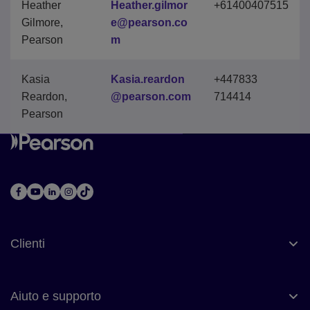
Heather
Heather.gilmor
+61400407515
Gilmore,
e@pearson.co
Pearson
m
Kasia
Kasia.reardon
+447833
Reardon,
@pearson.com
714414
Pearson
Clienti
Aiuto e supporto