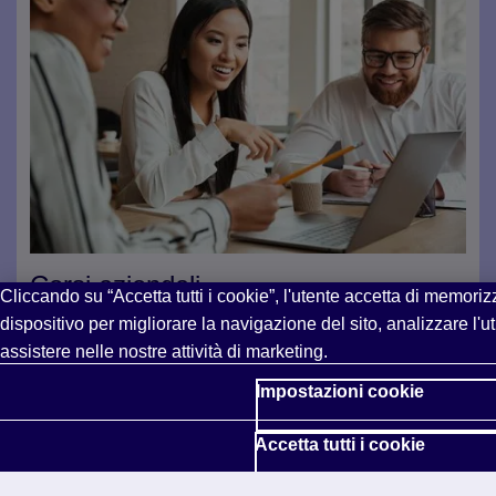
Corsi aziendali
Cliccando su “Accetta tutti i cookie”, l'utente accetta di memoriz
dispositivo per migliorare la navigazione del sito, analizzare l'uti
Sviluppa competenze di inglese commerciale per avere
assistere nelle nostre attività di marketing.
successo sul posto di lavoro con
Business partner
.
Oppure rafforza le competenze di inglese mentre
Impostazioni cookie
acquisisci competenze trasversali professionali, come
lavoro di
squadra, leadership e altro ancora con Step
Accetta tutti i cookie
Up.