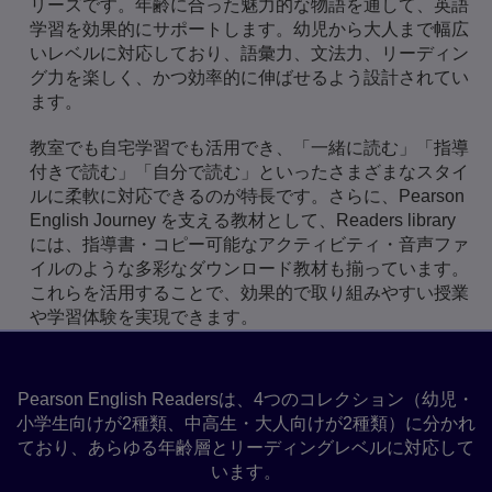
リーズです。年齢に合った魅力的な物語を通して、英語
学習を効果的にサポートします。幼児から大人まで幅広
いレベルに対応しており、語彙力、文法力、リーディン
グ力を楽しく、かつ効率的に伸ばせるよう設計されてい
ます。
教室でも自宅学習でも活用でき、「一緒に読む」「指導
付きで読む」「自分で読む」といったさまざまなスタイ
ルに柔軟に対応できるのが特長です。さらに、Pearson
English Journey を支える教材として、Readers library
には、指導書・コピー可能なアクティビティ・音声ファ
イルのような多彩なダウンロード教材も揃っています。
これらを活用することで、効果的で取り組みやすい授業
や学習体験を実現できます。
Readers コレクション
Pearson English Readersは、4つのコレクション（幼児・
小学生向けが2種類、中高生・大人向けが2種類）に分かれ
ており、あらゆる年齢層とリーディングレベルに対応して
います。