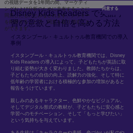
の視聴データを1年間の間、マーケティ
同意する
ングおよび分析のために共有することに
Play
Disney Kids Readers で英語学
同意したものとみなされます。クッキー
習の意欲と自信を高める方法
を削除することで、同意を取り消すこと
ができます。
イスタンブール・キュルトゥル教育機関での導入
事例
イスタンブール・キュルトゥル教育機関では、Disney
Kids Readers の導入によって、子どもたちが英語に取
り組む姿勢が大きく変わりました。教師たちからは、
子どもたちの自信の向上、読解力の強化、そして特に
低年齢の学習者における積極的な参加の増加があると
報告をうけています。
親しみのあるキャラクター、色鮮やかなビジュアル、
そしてデジタル形式の教材が、子どもたちに安心感と
学習へのモチベーション、そして「もっと学びたい」
という気持ちを与えています。
ある生徒は「キャラクターや表紙、色づかいが私のや