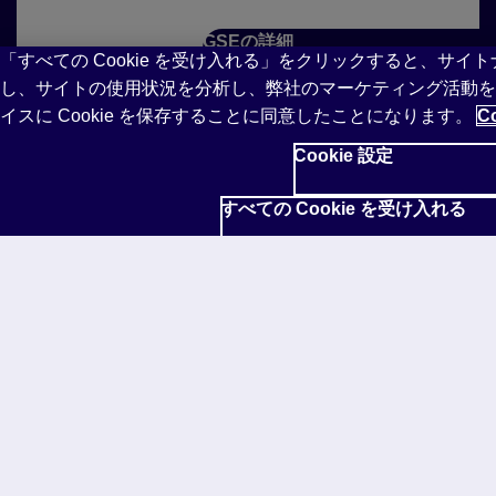
GSEの詳細
「すべての Cookie を受け入れる」をクリックすると、サイ
し、サイトの使用状況を分析し、弊社のマーケティング活動を
イスに Cookie を保存することに同意したことになります。
C
授業の成功をサポート
Cookie 設定
各リーダーには、レッスン計画や学習進捗確認方法
すべての Cookie を受け入れる
など、学習成果の確認に役立つ、教師向けのサポー
ト教材が用意されています。Pearson English
Readers の詳細や、学習者それぞれのニーズに合わ
せたおすすめポイントにつきましては、弊社までお
問い合わせください。
お問い合わせ
さらに充実した指導を