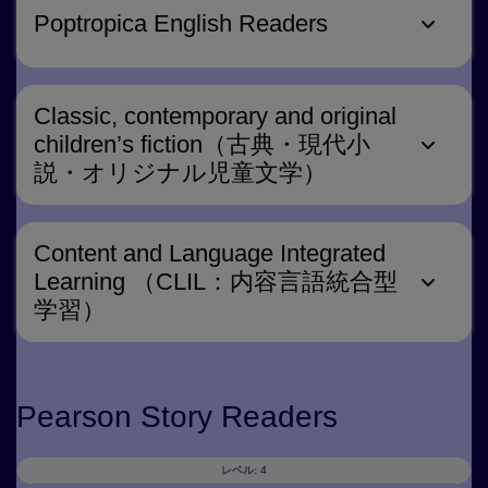
Poptropica English Readers
Classic, contemporary and original
children’s fiction（古典・現代小
説・オリジナル児童文学）
Content and Language Integrated
Learning （CLIL：内容言語統合型
学習）
Pearson Story Readers
レベル: 4