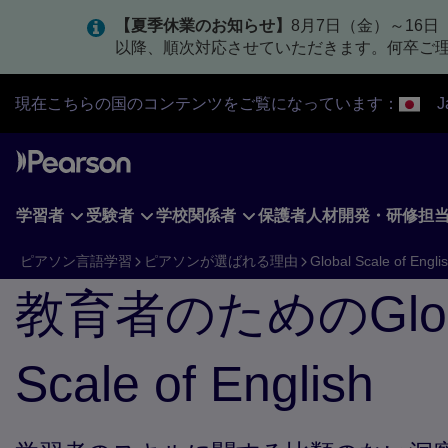
Skip
【夏季休業のお知らせ】
8月7日（金）～16
to
以降、順次対応させていただきます。何卒ご
main
content
現在こちらの国のコンテンツをご覧になっています：
J
学習者
受験者
学校関係者
保護者
人材開発・研修担
ピアソン言語学習
ピアソンが選ばれる理由
Global Scale of Engli
教育者のためのGlob
Scale of English