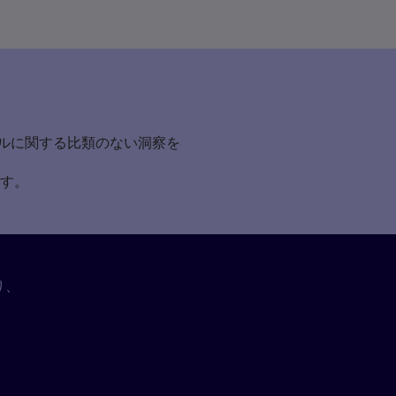
者のスキルに関する比類のない洞察を
す。
り、
。