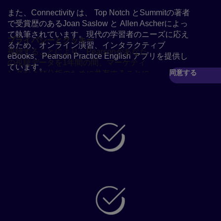
また、Connectivity は、 Top Notch とSummitの著者
で受賞歴のあるJoan Saslow と Allen Ascherによっ
て執筆されています。現代の学習者のニーズに応え
プライバシーとクッキー
るため、オンライン演習、インタラクティブ
視聴することにより、Pearsonがあなた
eBooks、Pearson Practice English アプリを提供し
の視聴データを1年間の間、マーケティ
ています。
同意する
ングおよび分析のために共有することに
再生
同意したものとみなされます。クッキー
Connectivityが選ばれる理由
を削除することで、同意を取り消すこと
ができます。
学習者が仕事、旅行、勉強で英語を使うため
の準備をサポート