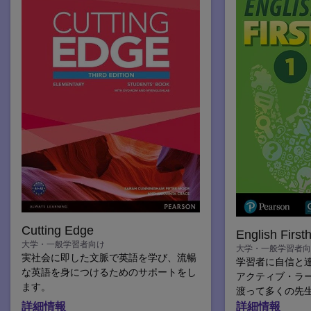
Cutting Edge
English First
大学・一般学習者向け
大学・一般学習者向
実社会に即した文脈で英語を学び、流暢
学習者に自信と
な英語を身につけるためのサポートをし
アクティブ・ラ
ます。
渡って多くの先
してきたベスト
詳細情報
詳細情報