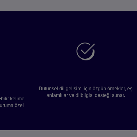
edir?
rumsal
Tam dil öğrenimi
Bütünsel dil gelişimi için özgün örnekler, eş
anlamlılar ve dilbilgisi desteği sunar.
ebilir kelime
duruma özel