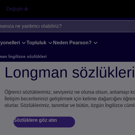
Değiştir
yonelleri
Topluluk
Neden Pearson?
an İngilizce sözlükleri
Longman sözlükleri
Öğrenci sözlüklerimiz, seviyeniz ne olursa olsun, anlamayı kola
İletişim becerilerinizi geliştirmek için kelime dağarcığını ö
olurlar. Sözlüklerimiz, tanımlar ve bütün, özgün İngilizce cümle
Sözlüklere göz atın