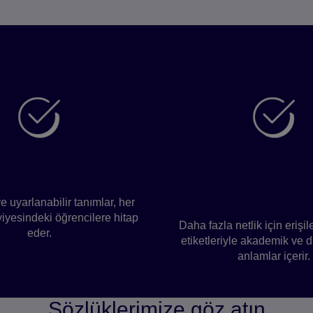
man sözlüklerini daha iyi yapan n
as ve çok yönlü
Akademik ve du
içgörüler
ve uyarlanabilir tanımlar, her
eviyesindeki öğrencilere hitap
Daha fazla netlik için erişil
eder.
etiketleriyle akademik ve 
anlamlar içerir.
Sözlüklerimize göz atın