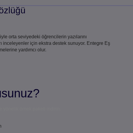
özlüğü
yle orta seviyedeki öğrencilerin yazılarını
rı inceleyenler için ekstra destek sunuyor. Entegre Eş
melerine yardımcı olur.
musunuz?
 yönelik örnek paketi indirin.
in