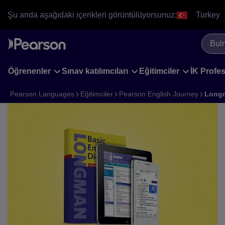
Skip
Şu anda aşağıdaki içerikleri görüntülüyorsunuz:
Turkey
to
main
content
Öğrenenler
Sınav katılımcıları
Eğitimciler
İK Profes
Pearson Languages
Eğitimciler
Pearson English Journey
Longm