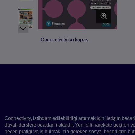
Connectivity ön kapak
Ders kitapları hakkında
Connectivity, öğrencileri altı seviyede ba
seviyesinden ileri yetkinliğe götüren, yetiş
bir iletişim odaklı içeriktir.
Connectivity, istihdam edilebilirliği artırmak için iletişim bece
dayalı derslere odaklanmaktadır. Yeni dili harekete geçiren v
beceri pratiği ve iş bulmak için gereken sosyal becerilerle bütün