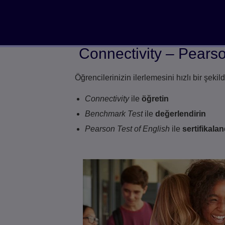
Öğrencileri iş, seyahat, eğitim ve diğer
alanlarda İngilizce kullanmaya hazırlar
Connectivity
–
Pearso
Öğrencilerinizin ilerlemesini hızlı bir şekil
Connectivity
ile
öğretin
Benchmark Test
ile
değerlendirin
Pearson Test of English
ile
sertifikala