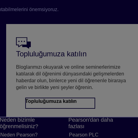
sıtabilmelerini önemsiyoruz.
Topluluğumuza katılın
Bloglarımızı okuyarak ve online seminerlerimize
katılarak dil öğrenimi dünyasındaki gelişmelerden
haberdar olun, binlerce yeni dil öğrenenle biraraya
gelin ve birlikte yeni şeyler öğrenin.
Topluluğumuza katılın
Neden bizimle
Pearson'dan daha
öğrenmelisiniz?
fazlası
ntısı
aya bağlantı verme
Neden Pearson?
Neden Pearson? sayfaya bağlantı verme
Pearson PLC
Pearson PLC web 
er sayfaya bağlantı verme