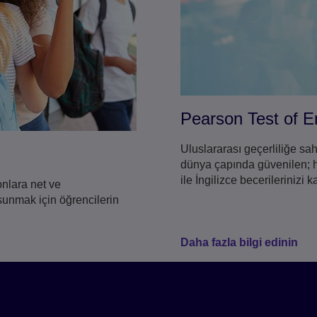
Pearson Test of E
Uluslararası geçerliliğe sah
dünya çapında güvenilen; hız
ile İngilizce becerilerinizi k
nlara net ve
 sunmak için öğrencilerin
Daha fazla bilgi edinin
 ile
mesini