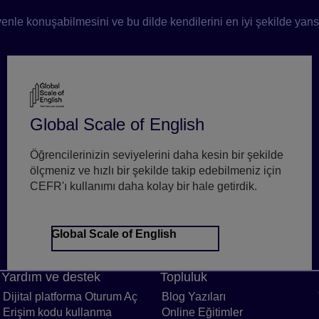
venle konuşabilmesini ve bu dilde kendilerini en iyi şekilde yan
Global Scale of English
Öğrencilerinizin seviyelerini daha kesin bir şekilde
ölçmeniz ve hızlı bir şekilde takip edebilmeniz için
CEFR'ı kullanımı daha kolay bir hale getirdik.
Global Scale of English
Yardım ve destek
Topluluk
 bağlantı verme
Dijital platforma Oturum Aç
Dijital platformda oturum açma bağla
Blog Yazıları
Blog Yazıları sayf
cıları sayfaya bağlantı verme
Erişim kodu kullanma
Erişim kodu kullanma bağlantısı
Online Eğitimler
Online Eğitiml