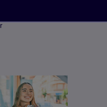
Ödüllü metodolojiye dayalıdır
r