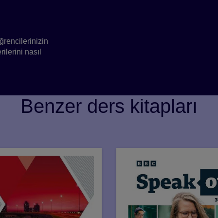
din
rencilerinizin
ilerini nasıl
Benzer ders kitapları