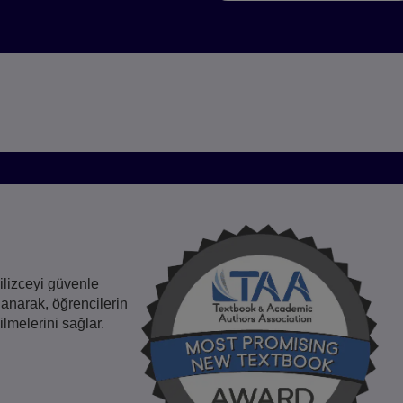
Türkiye (Türkçe)
ilizceyi güvenle
klanarak, öğrencilerin
melerini sağlar.