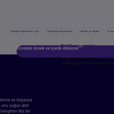
Yetişkin öğrenciler için
Amerikan İngilizcesi
Basılı ve dijital
6 se
Gizlilik ve çerezler
Ücretsiz örnek ve içerik dökümü
İçeriği izleyerek, Pearson'ın
izleyici verilerinizi paylaşabi
alabileceğinizi onaylamış ol
şlangıç
kinler için yeni
rilerine ve başarıya
e onu yoğun dört
leştiren titiz bir