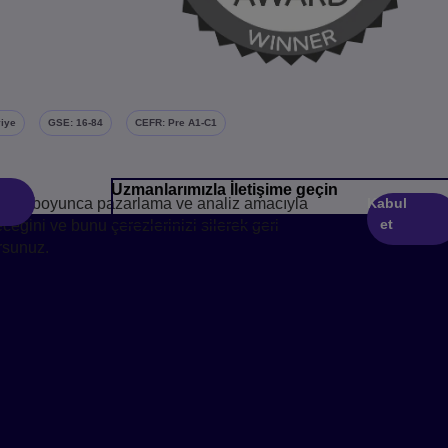
viye
GSE: 16-84
CEFR: Pre A1-C1
Uzmanlarımızla İletişime geçin
Kabul
 bir yıl boyunca pazarlama ve analiz amacıyla
et
leceğini ve bunu çerezlerinizi silerek geri
ursunuz.