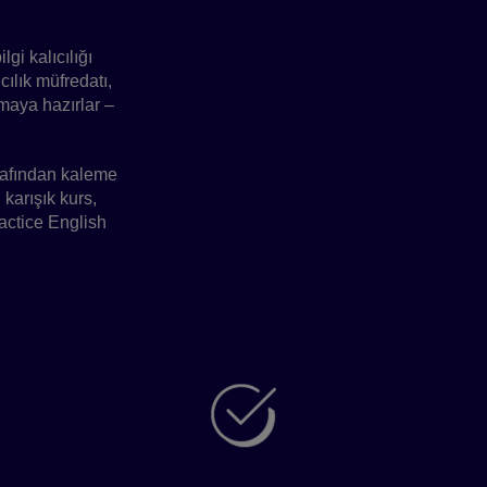
gi kalıcılığı
ılık müfredatı,
nmaya hazırlar –
rafından kaleme
 karışık kurs,
ractice English
Neden Connectivity?