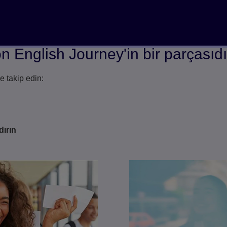
Özgüveni artırmak için eğlenceli içeriklerle
öğrencilerin kendi seviyelerindeki
öğrencilerin ilgisini çeker
n English Journey'in bir parçasıdı
de takip edin:
ndırın