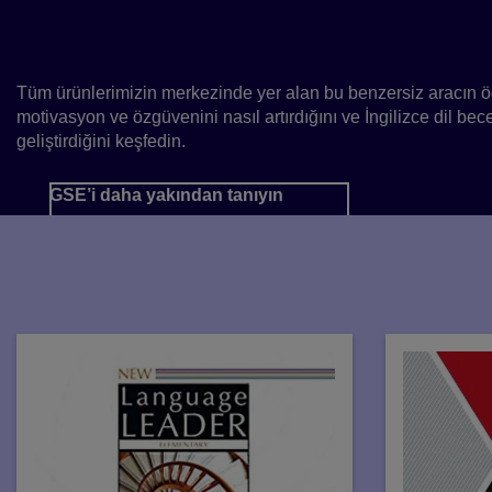
hızlı bir şekilde takip e
Tüm ürünlerimizin merkezinde yer alan bu benzersiz aracın öğ
motivasyon ve özgüvenini nasıl artırdığını ve İngilizce dil becer
geliştirdiğini keşfedin.
GSE’i daha yakından tanıyın